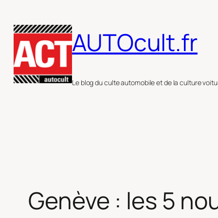
Aller
au
AUTOcult.fr
contenu
Le blog du culte automobile et de la culture voitu
Genève : les 5 no