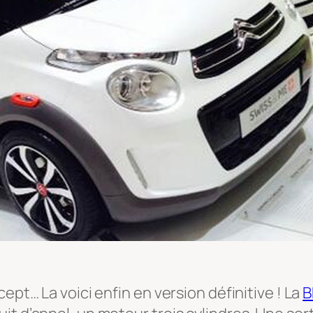
ept… La voici enfin en version définitive ! La
B