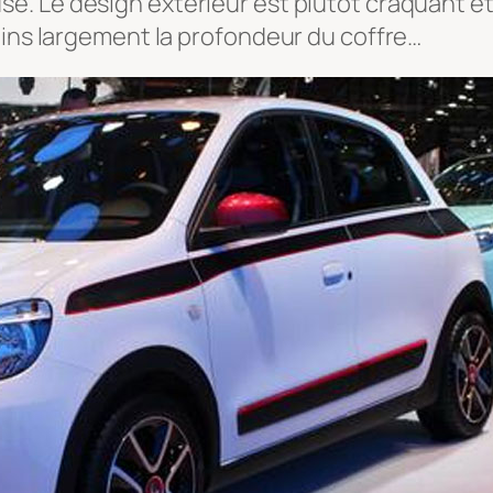
. Le design extérieur est plutôt craquant et 
oins largement la profondeur du coffre…