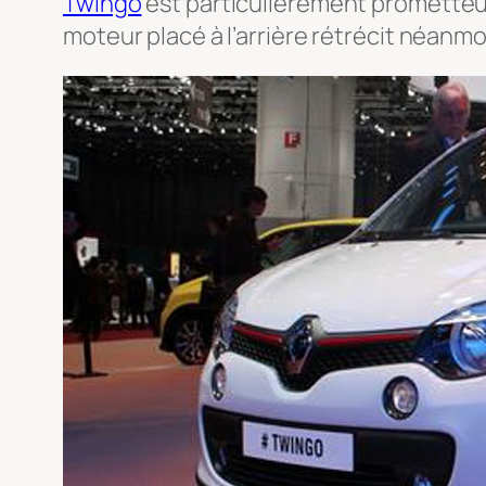
Twingo
est particulièrement prometteuse
moteur placé à l’arrière rétrécit néanm