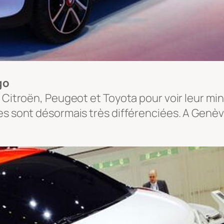
go
 Citroën, Peugeot et Toyota pour voir leur min
es sont désormais très différenciées. A Genèv