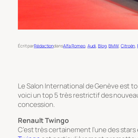
Écrit par
Rédaction
dans
Alfa Romeo
, 
Audi
, 
Blog
, 
BMW
, 
Citroën
, 
Le Salon International de Genève est to
voici un top 5 très restrictif des nouv
concession.
Renault Twingo
C’est très certainement l’une des stars