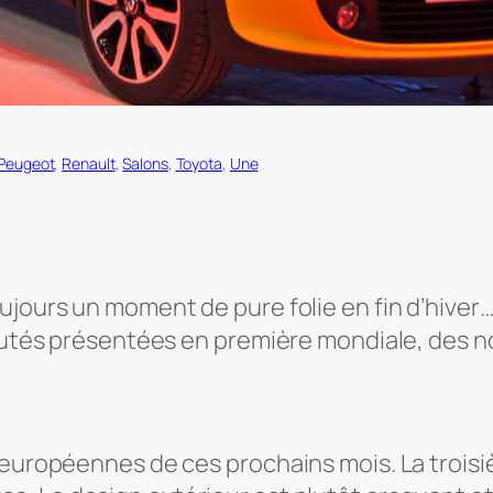
Peugeot
, 
Renault
, 
Salons
, 
Toyota
, 
Une
ujours un moment de pure folie en fin d’hiver
eautés présentées en première mondiale, des n
 européennes de ces prochains mois. La trois