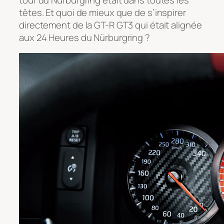
têtes. Et quoi de mieux que de s’inspirer
directement de la GT-R GT3 qui était alignée
aux 24 Heures du Nürburgring ?