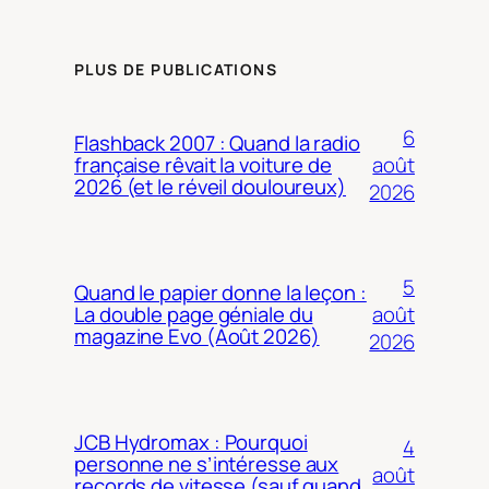
PLUS DE PUBLICATIONS
6
Flashback 2007 : Quand la radio
août
française rêvait la voiture de
2026 (et le réveil douloureux)
2026
5
Quand le papier donne la leçon :
août
La double page géniale du
magazine Evo (Août 2026)
2026
JCB Hydromax : Pourquoi
4
personne ne s’intéresse aux
août
records de vitesse (sauf quand