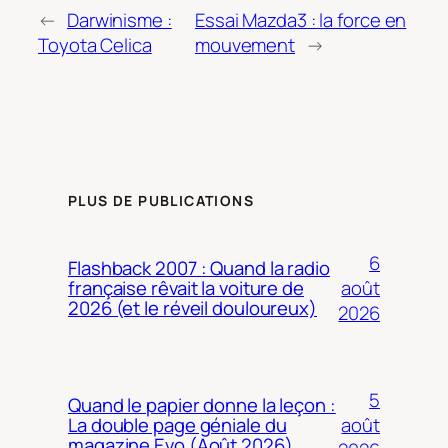
←
Darwinisme :
Essai Mazda3 : la force en
Toyota Celica
mouvement
→
PLUS DE PUBLICATIONS
6
Flashback 2007 : Quand la radio
août
française rêvait la voiture de
2026 (et le réveil douloureux)
2026
5
Quand le papier donne la leçon :
août
La double page géniale du
magazine Evo (Août 2026)