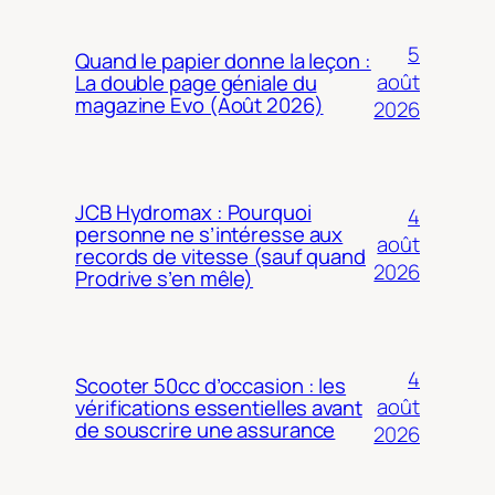
5
Quand le papier donne la leçon :
août
La double page géniale du
magazine Evo (Août 2026)
2026
JCB Hydromax : Pourquoi
4
personne ne s’intéresse aux
août
records de vitesse (sauf quand
2026
Prodrive s’en mêle)
4
Scooter 50cc d’occasion : les
août
vérifications essentielles avant
de souscrire une assurance
2026