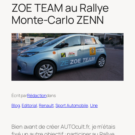
ZOE TEAM au Rallye
Monte-Carlo ZENN
Écrit par
Rédaction
dans
Blog
, 
Editorial
, 
Renault
, 
Sport Automobile
, 
Une
Bien avant de créer AUTOcult.fr, je m’étais
fixé un autre objectif : participer au Rallye