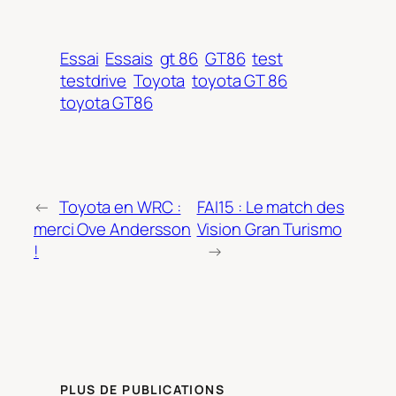
Essai
Essais
gt 86
GT86
test
testdrive
Toyota
toyota GT 86
toyota GT86
←
Toyota en WRC :
FAI15 : Le match des
merci Ove Andersson
Vision Gran Turismo
!
→
PLUS DE PUBLICATIONS