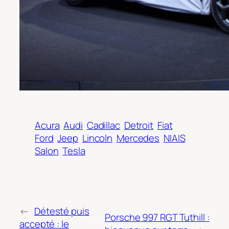
Acura
Audi
Cadillac
Detroit
Fiat
Ford
Jeep
Lincoln
Mercedes
NIAIS
Salon
Tesla
←
Détesté puis
Porsche 997 RGT Tuthill :
accepté : le