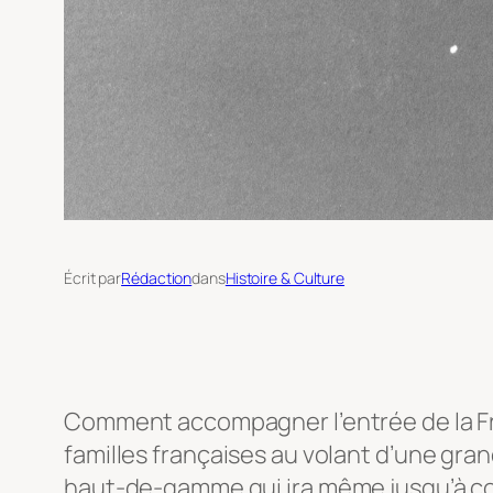
Écrit par
Rédaction
dans
Histoire & Culture
Comment accompagner l’entrée de la Fra
familles françaises au volant d’une gran
haut-de-gamme qui ira même jusqu’à coû