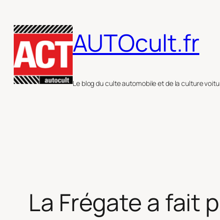
Aller
au
AUTOcult.fr
contenu
Le blog du culte automobile et de la culture voitu
La Frégate a fait 