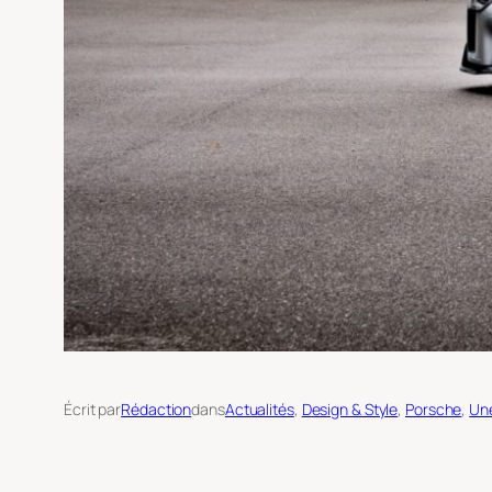
Écrit par
Rédaction
dans
Actualités
, 
Design & Style
, 
Porsche
, 
Un