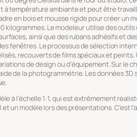
60 degrés Celsius dans le four du studio, ce 
cit à température ambiante et peut être travai
adre en bois et mousse rigide pour créer un modè
à 1 200 kilogrammes. Le modeleur utilise des out
 surfaces, ainsi que des rubans adhésifs et des
des fenêtres. Le processus de sélection inter
isés, recouverts de films spéciaux et peints.
riations de design ou d’équipement. Sur le che
’aide de la photogrammétrie. Les données 3D 
ue.
èle à l’échelle 1 : 1, qui est extrêmement réalis
 et un modèle lors des présentations. C’est l’ap