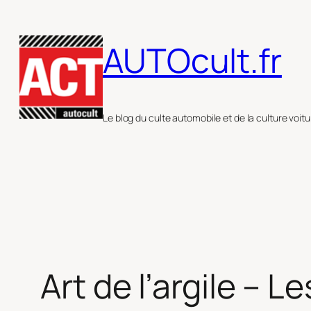
Aller
au
AUTOcult.fr
contenu
Le blog du culte automobile et de la culture voitu
Art de l’argile – 