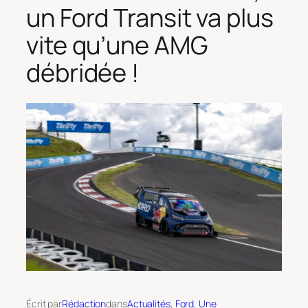
un Ford Transit va plus
vite qu’une AMG
débridée !
Écrit par
Rédaction
dans
Actualités
, 
Ford
, 
Une