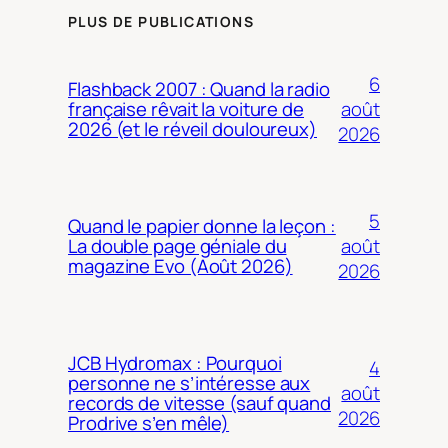
PLUS DE PUBLICATIONS
6
Flashback 2007 : Quand la radio
août
française rêvait la voiture de
2026 (et le réveil douloureux)
2026
5
Quand le papier donne la leçon :
août
La double page géniale du
magazine Evo (Août 2026)
2026
JCB Hydromax : Pourquoi
4
personne ne s’intéresse aux
août
records de vitesse (sauf quand
2026
Prodrive s’en mêle)