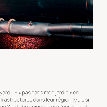
 yard » – « pas dans mon jardin » en
frastructures dans leur région. Mais si
érie YouTube épique : Top Gear Tunnel