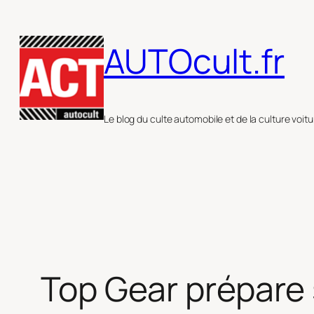
Aller
au
AUTOcult.fr
contenu
Le blog du culte automobile et de la culture voitu
Top Gear prépare