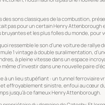
ies des sons classiques de la combustion, prés
’était pas pour un certain Henry Attenborough 
bruyantes et les plus folles du monde, pour vot
quoi ressemble le son d’une voiture de rallye 
rmule 1 vintage à double suralimentation, d’u
lindres, à pleine vitesse dans un espace incro
re même d’investir dans une nouvelle paire d’é
 à un lieu stupéfiant : un tunnel ferroviaire v
 et effroyablement sinistre, enfoui au cœur
emps jusqu’à ce fameux Henry Attenborough.
 le propriétaire du domaine de Catesby. Et lo