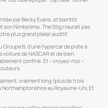
entée par Becky Evans, et bientôt
et son Nimbyisme, The Stig n’aurait pas
re plus grand plaisir auditif.
du Groupe B, d’une hypercar de piste à
ne voiture de NASCAR et de bien
yablement confiné. Et – croyez-moi –
couteurs.
raiment, vraiment long (plus de trois
 du Northamptonshire au Royaume-Uni. Et
rsque ces nouvelles choses appelées