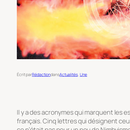
Écrit par
Rédaction
dans
Actualités
, 
Une
Il y a des acronymes qui marquent les esp
français. Cinq lettres qui désignent ce
ce n’était pas pour un peu de Nimbyisme