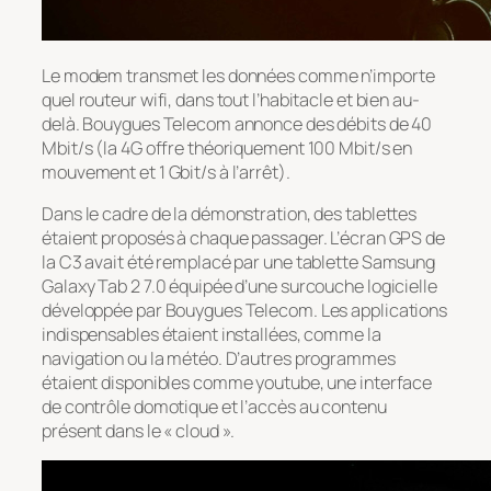
Le modem transmet les données comme n’importe
quel routeur wifi, dans tout l’habitacle et bien au-
delà. Bouygues Telecom annonce des débits de 40
Mbit/s (la 4G offre théoriquement 100 Mbit/s en
mouvement et 1 Gbit/s à l’arrêt).
Dans le cadre de la démonstration, des tablettes
étaient proposés à chaque passager. L’écran GPS de
la C3 avait été remplacé par une tablette Samsung
Galaxy Tab 2 7.0 équipée d’une surcouche logicielle
développée par Bouygues Telecom. Les applications
indispensables étaient installées, comme la
navigation ou la météo. D’autres programmes
étaient disponibles comme youtube, une interface
de contrôle domotique et l’accès au contenu
présent dans le « cloud ».