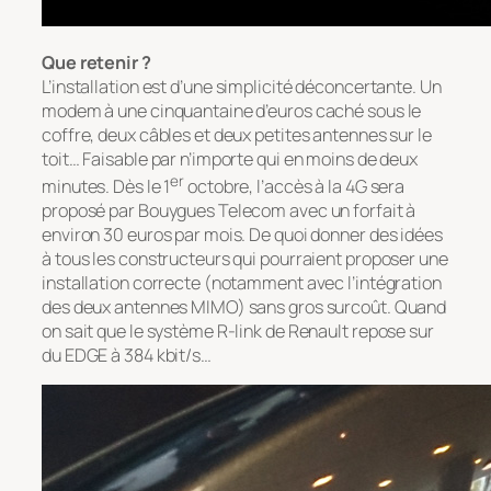
Que retenir ?
L’installation est d’une simplicité déconcertante. Un
modem à une cinquantaine d’euros caché sous le
coffre, deux câbles et deux petites antennes sur le
toit… Faisable par n’importe qui en moins de deux
er
minutes. Dès le 1
octobre, l’accès à la 4G sera
proposé par Bouygues Telecom avec un forfait à
environ 30 euros par mois. De quoi donner des idées
à tous les constructeurs qui pourraient proposer une
installation correcte (notamment avec l’intégration
des deux antennes MIMO) sans gros surcoût. Quand
on sait que le système R-link de Renault repose sur
du EDGE à 384 kbit/s…