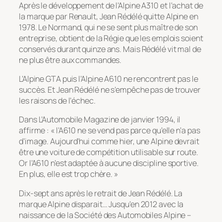
Après le développement de l’Alpine A310 et l’achat de
la marque par Renault, Jean Rédélé quitte Alpine en
1978. Le Normand, qui ne se sent plus maître de son
entreprise, obtient de la Régie que les emplois soient
conservés durant quinze ans. Mais Rédélé vit mal de
ne plus être aux commandes.
L’Alpine GTA puis l’Alpine A610 ne rencontrent pas le
succès. Et Jean Rédélé ne s’empêche pas de trouver
les raisons de l’échec.
Dans L’Automobile Magazine de janvier 1994, il
affirme : « l’A610 ne se vend pas parce qu’elle n’a pas
d’image. Aujourd’hui comme hier, une Alpine devrait
être une voiture de compétition utilisable sur route.
Or l’A610 n’est adaptée à aucune discipline sportive.
En plus, elle est trop chère. »
Dix-sept ans après le retrait de Jean Rédélé. La
marque Alpine disparait… Jusqu’en 2012 avec la
naissance de la Société des Automobiles Alpine –