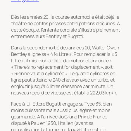
Dès les années 20, la course automobile était déjà le
théâtre de petites phrases entre patrons d’écuries. A
cette époque, l’entente cordiale s’illustre pleinement
entre messieurs Bentley et Bugatti.
Dans la seconde moitié des années 20, Walter Owen
Bentley aligne sa « 4 ½ Litre ». Pour remplacer la « 3
Litre », il mise sur la taille du moteur et annonce :
« There’s no replacement for displacement », soit
« Rien ne vaut la cylindrée ». Le quatre cylindres en
ligne peut atteindre 240 chevaux avec un turbo, et
engloutir jusqu’à 4 litres d’essence par minute. Un
nouveau record de vitesse est établi à 222,03 km/h.
Face à lui, Ettore Bugatti engage sa Type 35, bien
moins puissante mais aussi plus légère et moins
gourmande. A l’arrivée du Grand Prix de France
disputé à Pau en 1930, l’Italien (avant sa
naturalisation) affirme que la 4 ½ Litre est « le