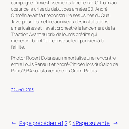
campagne d’investissements lancée par Citroën au
cœur de la crise du début des années 30. André
Citroën avait fait reconstruire ses usines du Quai
Javel pour les mettre au niveau des installations
américaines et il avait orchestré le lancement de la
Traction Avant au prix de lourds crédits qui
mèneront bientôt le constructeur parisien à la
faillite.
Photo : Robert Doisneau immortalise une rencontre
entre Louis Renault et André Citroën lors du Salon de
Paris 1934 sous la verrière du Grand Palais.
22 août 2013
←
Page précédente
1
2
3
4
Page suivante
→