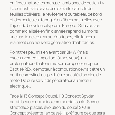
en fibres naturelles marque l’ambiance de cette « i ».
Le cuir est traité avec des extraits naturels de
feuilles d’oliviers, le revêtement du tableau de bord
et des portes est fabriqué en fibres naturelles avec
l’ajout de bois d’eucalyptus d’Europe… Si la version
commercialisée en fin d’année reprend au moins
une partie de ces caractéristiques, elle lancera
vraiment une nouvelle génération d’habitacles.
Point très peu mis en avant par BMW (mais
excessivement important à mes yeux), un
prolongateur d’autonomie sera proposé en option.
Baptisé REx, ce moteur à combustion devrait être un
petit deux cylindres, peut-être adapté d’un bloc de
moto. De quoi servir de générateur au moteur
électrique…
Face à l’i3 Concept Coupé, l’i8 Concept Spyder
parait beaucoup moins commercialisable. Spyder
strict deux places, évolution du coupé 2+2 i8
Concept présenté l’an passé, il préfigure ce que sera