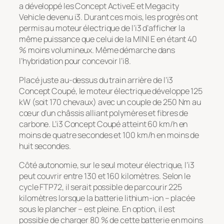
a développé les Concept ActiveE et Megacity
Vehicle devenu i3. Durant ces mois, les progrès ont
permis au moteur électrique de l’i3 d’afficher la
même puissance que celui de la MINI E en étant 40
% moins volumineux. Même démarche dans
l’hybridation pour concevoir l’i8.
Placé juste au-dessus du train arrière de l’i3
Concept Coupé, le moteur électrique développe 125
kW (soit 170 chevaux) avec un couple de 250 Nm au
cœur d’un châssis alliant polymères et fibres de
carbone. L’i3 Concept Coupé atteint 60 km/h en
moins de quatre secondes et 100 km/h en moins de
huit secondes.
Côté autonomie, sur le seul moteur électrique, l’i3
peut couvrir entre 130 et 160 kilomètres. Selon le
cycle FTP72, il serait possible de parcourir 225
kilomètres lorsque la batterie lithium-ion – placée
sous le plancher – est pleine. En option, il est
possible de charger 80 % de cette batterie en moins