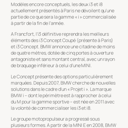
Modèles encore conceptuels, les deux i3 et i8
actuellement présentés à Paris ne dévoilent qu’une
partie de ce que sera la gamme « i » commercialisée
à partir de la fin de l’année.
A Francfort, l’i3 définitive reprendra les meilleurs
éléments des i3 Concept Coupé (présente à Paris)
et i3 Concept. BMW annonce une citadine de moins
de quatre mètres, dotée de cinq portes à ouverture
antagoniste et sans montant central, avec un rayon
de braquage inférieur à celui d’une MINI.
Le Concept présente des options particulièrement
marquées. Depuis 2007, BMW cherche de nouvelles
solutions dans le cadre d’un « Projet i ». La marque
BMW i – dont le périmètre est à rapprocher à celui
du M pour la gamme sportive – est née en 2011 avec
la volonté de commercialiser les i3 et i8.
Le groupe motopropulseur a progressé sous
plusieurs formes. A partir de la MINI E en 2008, BMW