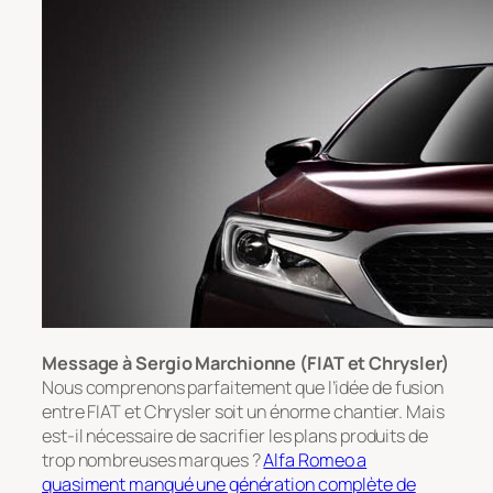
Message à Sergio Marchionne (FIAT et Chrysler)
Nous comprenons parfaitement que l’idée de fusion
entre FIAT et Chrysler soit un énorme chantier. Mais
est-il nécessaire de sacrifier les plans produits de
trop nombreuses marques ?
Alfa Romeo a
quasiment manqué une génération complète de