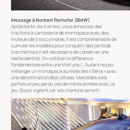
Message à Norbert Reihofer (BMW)
Après les M, les X et les i, vous annoncez des
tractions à carrosserie de monospace avec des
moteurs de trois cylindres. Il est compréhensible de
cumuler les modèles pour conquérir des parts de
marché mais il est nécessaire de conserver une
réelle identité. On voit bien la différence
fondamentale entre une M et une i… Autant ne pas
mélanger un monospace au reste des « Série » avec
une dénomination déjà utilisée. Mercedes s’est
parfois un peu perdu ces dernières années avec ce
jeu. Soyez vigilent car vos clients le seront !