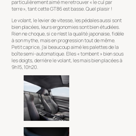
particulièrement aimé me retrouver « le cul par
terre », tant cette GT86 est basse. Quel plaisir !
Le volant, le levier de vitesse, les pédales aussi sont
bien placées, leurs ergonomies sont bien étudiées.
Rien ne choque, si ce n’est la qualité japonaise, fidèle
à son mythe, mais en progression tout de même.
Petit caprice, j’ai beaucoup aimé les palettes de la
boîte semi-automatique. Elles « tombent » bien sous
les doigts, derrière le volant, les mais bien placées à
9h15, 10h20.