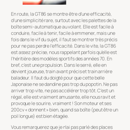
En route, la GT86 se montre être d’une efficacité,
d’une simplicité rare, surtout avec les palettes de la
boîte semi-automatique au volant. Elle est facile à
conduire, facile à tenir, facile à emmener, mais une
fois dans le vif du sujet, il faut se montrer très précis
pour ne pas perdre l’efficacité. Dans le vite, la GT86
est assez précise, nous rappelant parfois qu’elle est
l’héritière des modèles sportifs des années 70. En
bref, c’est une propulsion. Dans le serré, elle en
devient joueuse, train avant précis et train arrière
baladeur. Il faut du doigté pour que cette belle
Japonaise ne se dandine pas trop du popotin. Ne pas
arriver trop vite, ne pas accélérer trop tôt. C’est un
régal, elle est vraiment amusante, elle nous ravit et
provoque le sourire, vraiment ! Son moteur et ses
200cv « donnent » bien, quand sa boîte (peut être un
poil longue) est bien étagée.
Vous remarquerez que je n’ai pas parlé des places