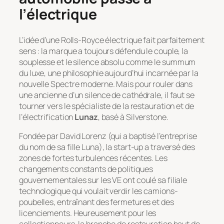
l’électrique
L’idée d’une Rolls-Royce électrique fait parfaitement
sens : la marque a toujours défendu le couple, la
souplesse et le silence absolu comme le summum
du luxe, une philosophie aujourd’hui incarnée par la
nouvelle Spectre moderne. Mais pour rouler dans
une ancienne d’un silence de cathédrale, il faut se
tourner vers le spécialiste de la restauration et de
l’électrification
Lunaz
, basé à Silverstone.
Fondée par David Lorenz (qui a baptisé l’entreprise
du nom de sa fille Luna), la start-up a traversé des
zones de fortes turbulences récentes. Les
changements constants de politiques
gouvernementales sur les VE ont coulé sa filiale
technologique qui voulait verdir les camions-
poubelles, entraînant des fermetures et des
licenciements. Heureusement pour les