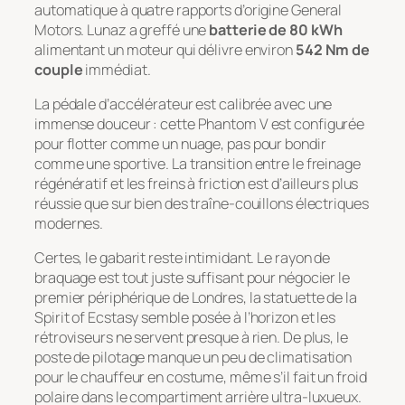
automatique à quatre rapports d’origine General
Motors. Lunaz a greffé une
batterie de 80 kWh
alimentant un moteur qui délivre environ
542 Nm de
couple
immédiat.
La pédale d’accélérateur est calibrée avec une
immense douceur : cette Phantom V est configurée
pour flotter comme un nuage, pas pour bondir
comme une sportive. La transition entre le freinage
régénératif et les freins à friction est d’ailleurs plus
réussie que sur bien des traîne-couillons électriques
modernes.
Certes, le gabarit reste intimidant. Le rayon de
braquage est tout juste suffisant pour négocier le
premier périphérique de Londres, la statuette de la
Spirit of Ecstasy
semble posée à l’horizon et les
rétroviseurs ne servent presque à rien. De plus, le
poste de pilotage manque un peu de climatisation
pour le chauffeur en costume, même s’il fait un froid
polaire dans le compartiment arrière ultra-luxueux.