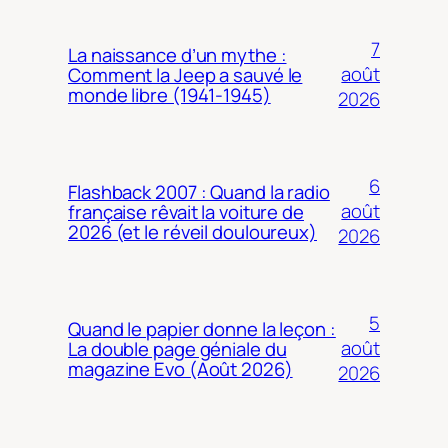
7
La naissance d’un mythe :
août
Comment la Jeep a sauvé le
monde libre (1941-1945)
2026
6
Flashback 2007 : Quand la radio
août
française rêvait la voiture de
2026 (et le réveil douloureux)
2026
5
Quand le papier donne la leçon :
août
La double page géniale du
magazine Evo (Août 2026)
2026