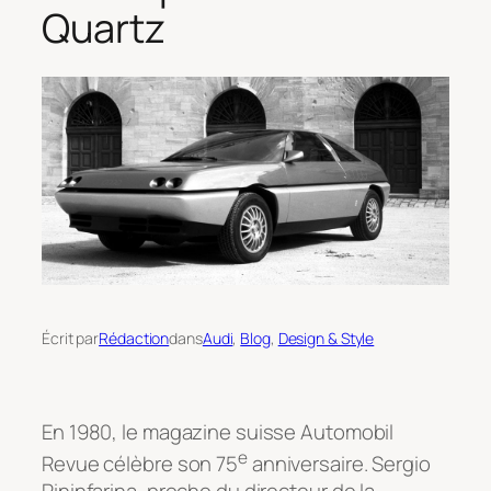
Quartz
Écrit par
Rédaction
dans
Audi
, 
Blog
, 
Design & Style
En 1980, le magazine suisse Automobil
e
Revue célèbre son 75
anniversaire. Sergio
Pininfarina, proche du directeur de la