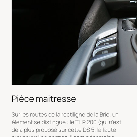
Pièce maitresse
Sur les routes de la rectiligne de la Brie, un
élément se distingue : le THP 200 (qui n’est
déjà plus proposé sur cette DS 5, la faute