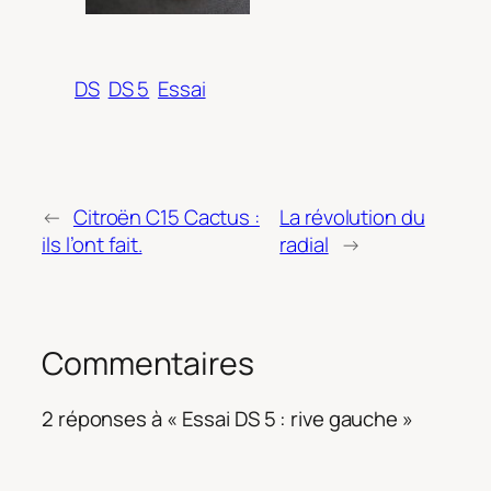
DS
DS 5
Essai
←
Citroën C15 Cactus :
La révolution du
ils l’ont fait.
radial
→
Commentaires
2 réponses à « Essai DS 5 : rive gauche »