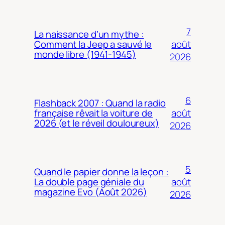
7
La naissance d’un mythe :
août
Comment la Jeep a sauvé le
monde libre (1941-1945)
2026
6
Flashback 2007 : Quand la radio
août
française rêvait la voiture de
2026 (et le réveil douloureux)
2026
5
Quand le papier donne la leçon :
août
La double page géniale du
magazine Evo (Août 2026)
2026