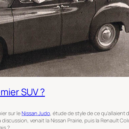
remier SUV ?
ier sur le
Nissan Judo
, étude de style de ce qu’allaient
a discussion, venait la Nissan Prairie, puis la Renault C
ais ?