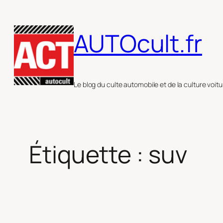
Aller
au
AUTOcult.fr
contenu
Le blog du culte automobile et de la culture voitu
Étiquette :
suv