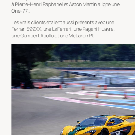
à Pierre-Henri Raphanel et Aston Martin aligne une
One-77…
Les vrais clients étaient aussi présents avec une
Ferrari 599XX, une LaFerrari, une Pagani Huayra,
une Gumpert Apollo et une McLaren P1.