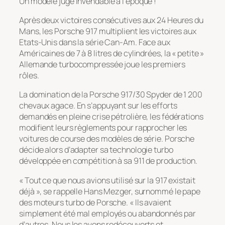
Un modèle jugé invendable à l’époque !
Après deux victoires consécutives aux 24 Heures du
Mans, les Porsche 917 multiplient les victoires aux
Etats-Unis dans la série Can-Am. Face aux
Américaines de 7 à 8 litres de cylindrées, la « petite »
Allemande turbocompressée joue les premiers
rôles.
La domination de la Porsche 917/30 Spyder de 1 200
chevaux agace. En s’appuyant sur les efforts
demandés en pleine crise pétrolière, les fédérations
modifient leurs règlements pour rapprocher les
voitures de course des modèles de série. Porsche
décide alors d’adapter sa technologie turbo
développée en compétition à sa 911 de production.
« Tout ce que nous avions utilisé sur la 917 existait
déjà », se rappelle Hans Mezger, surnommé le pape
des moteurs turbo de Porsche. « Ils avaient
simplement été mal employés ou abandonnés par
d’autres. Nous les avons redécouverts et