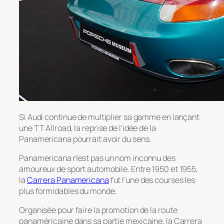
Si Audi continue de multiplier sa gamme en lançant
une TT Allroad, la reprise de l’idée de la
Panamericana pourrait avoir du sens.
Panamericana n’est pas un nom inconnu des
amoureux de sport automobile. Entre 1950 et 1955,
la
Carrera Panamericana
fut l’une des courses les
plus formidables du monde.
Organisée pour faire la promotion de la route
panaméricaine dans sa partie mexicaine, la Carrera