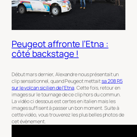
Peugeot affronte l’Etna :
côté backstage !
Début mars dernier, Alexandre nous présentait un
clip sensationnel, quand Peugeot mettait
sa 208 R5
sur le volcan sicilien de l’Etna
. Cette fois, retour en
images sur le tournage de ce clip hors du commun.
La vidéo ci dessous est certes en italien mais les
images suffisent à passer un bon moment. Suite à
cette vidéo, vous trouverez les plus belles photos de
cet évènement.