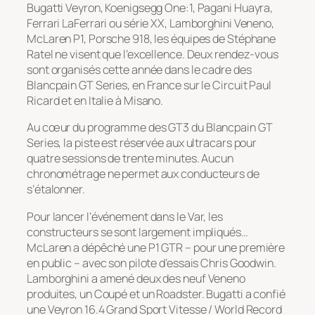
Bugatti Veyron, Koenigsegg One:1, Pagani Huayra,
Ferrari LaFerrari ou série XX, Lamborghini Veneno,
McLaren P1, Porsche 918, les équipes de Stéphane
Ratel ne visent que l’excellence. Deux rendez-vous
sont organisés cette année dans le cadre des
Blancpain GT Series, en France sur le Circuit Paul
Ricard et en Italie à Misano.
Au cœur du programme des GT3 du Blancpain GT
Series, la piste est réservée aux ultracars pour
quatre sessions de trente minutes. Aucun
chronométrage ne permet aux conducteurs de
s’étalonner.
Pour lancer l’événement dans le Var, les
constructeurs se sont largement impliqués…
McLaren a dépêché une P1 GTR – pour une première
en public – avec son pilote d’essais Chris Goodwin.
Lamborghini a amené deux des neuf Veneno
produites, un Coupé et un Roadster. Bugatti a confié
une Veyron 16.4 Grand Sport Vitesse / World Record