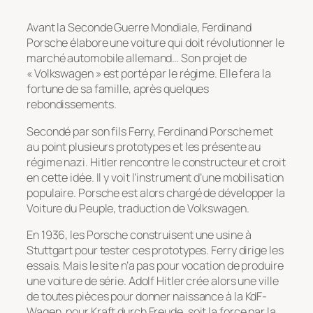
Avant la Seconde Guerre Mondiale, Ferdinand
Porsche élabore une voiture qui doit révolutionner le
marché automobile allemand… Son projet de
« Volkswagen » est porté par le régime. Elle fera la
fortune de sa famille, après quelques
rebondissements.
Secondé par son fils Ferry, Ferdinand Porsche met
au point plusieurs prototypes et les présente au
régime nazi. Hitler rencontre le constructeur et croit
en cette idée. Il y voit
l’instrument d’une mobilisation
populaire
. Porsche est alors chargé de développer la
Voiture du Peuple, traduction de Volkswagen.
En 1936, les Porsche construisent une usine à
Stuttgart pour tester ces prototypes. Ferry dirige les
essais. Mais le site n’a pas pour vocation de produire
une voiture de série. Adolf Hitler crée alors une ville
de toutes pièces pour donner naissance à la KdF-
Wagen, pour Kraft durch Freude, soit la force par la