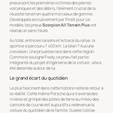
pneus sont les premières victimes des pierres
volcaniques et des débris, l’élément crucial de la
réussite tenait en quatre morceaux de gomme.
Développés exclusivement par Pirelli pour ce
modèle, les pneus
Scorpion All Terrain Plus
ont
réalisé un sans-faute.
Au total, entre les liaisons et le tracé du rallye, la
sportive a parcouru 7 400 km. Le bilan ? Aucune
crevaison. Une prouesse rare dans cette région.
Comme le souligne Fredy, ce pneu fait partie
intégrante du projet d’ingénierie de la voiture : elle a
été dessinée autour de lui.
Le grand écart du quotidien
Le plus fascinant dans cette histoire reste le retour à
la réalité. Cette même Porsche qui a traversé des
rivières et grimpé des pistes de terre au milieu des
camions de course est aujourd’hui redevenue la
voiture du quotidien de la famille. Susele l’utilise