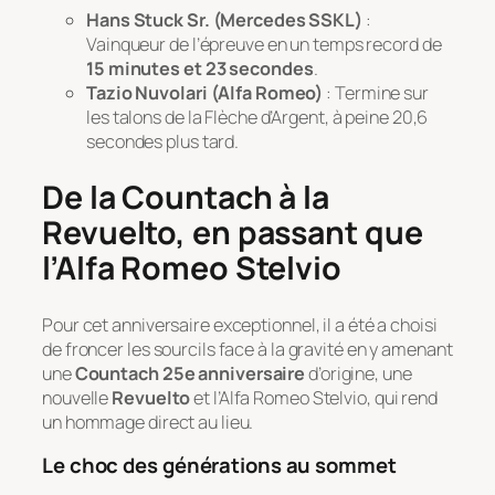
Hans Stuck Sr. (Mercedes SSKL)
:
Vainqueur de l’épreuve en un temps record de
15 minutes et 23 secondes
.
Tazio Nuvolari (Alfa Romeo)
: Termine sur
les talons de la Flèche d’Argent, à peine 20,6
secondes plus tard.
De la Countach à la
Revuelto, en passant que
l’Alfa Romeo Stelvio
Pour cet anniversaire exceptionnel, il a été a choisi
de froncer les sourcils face à la gravité en y amenant
une
Countach 25e anniversaire
d’origine, une
nouvelle
Revuelto
et l’Alfa Romeo Stelvio, qui rend
un hommage direct au lieu.
Le choc des générations au sommet