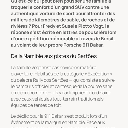
Qu’est-ce qui peut bien pousser une famille à
troquer le confort d’un grand SUV contre une
authentique voiture de sport pour affronter des
milliers de kilomètres de sable, de roches et de
rivières ? Pour Fredy et Susele Piotto Vogt, la
réponse s’est écrite en lettres de poussière lors
d’une expédition mémorable à travers le Brésil,
au volant de leur propre Porsche 911 Dakar.
De la Namibie aux pistes du Sertões
La famille Vogt n’est pas novice en matière
d’aventure. Habitués de la catégorie « Expédition »
du célèbre Rally dos Sertões — qui consiste à suivre
le parcours officiel et dantesque de la course sans
être chronométré —, ils y participaient d’ordinaire
avec deux véhicules tout-terrain traditionnels
équipés de tentes de toit.
Le déclic pour la 911 Dakar s’est produit lors d’un
événement de la marque en Namibie. Face aux