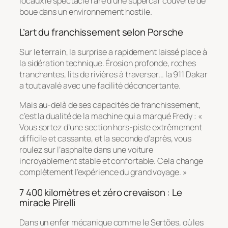
locaux le spectacle rare d’une supercar couverte de
boue dans un environnement hostile.
L’art du franchissement selon Porsche
Sur le terrain, la surprise a rapidement laissé place à
la sidération technique. Érosion profonde, roches
tranchantes, lits de rivières à traverser… la 911 Dakar
a tout avalé avec une facilité déconcertante.
Mais au-delà de ses capacités de franchissement,
c’est la dualité de la machine qui a marqué Fredy : «
Vous sortez d’une section hors-piste extrêmement
difficile et cassante, et la seconde d’après, vous
roulez sur l’asphalte dans une voiture
incroyablement stable et confortable. Cela change
complètement l’expérience du grand voyage. »
7 400 kilomètres et zéro crevaison : Le
miracle Pirelli
Dans un enfer mécanique comme le Sertões, où les