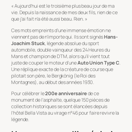
« Aujourd’hui est le troisième plus beau jour de ma
vie. Depuis la naissance de mes deux fils, rien de ce
que j’ai fait n’a été aussi beau. Rien. »
Ces mots empreints d’une immense émotion ne
viennent pas de n’importe qui. Ils sont signés
Hans-
Joachim Stuck
, légende absolue du sport
automobile, double vainqueur des 24 Heures du
Mans et champion de DTM, alors qu’il vient tout
juste de couper le moteur d’une
Auto Union Type C
.
Une réplique exacte de la créature de course que
pilotait son père, le
Bergkönig
(le Roi des
Montagnes), au début des années 1930.
Pour célébrer le
200e anniversaire
de ce
monument de l’asphalte, quelque 150 pièces de
collection historiques se sont élancées depuis
l’hôtel Bella Vista au virage n°46 pour faire revivre la
légende.