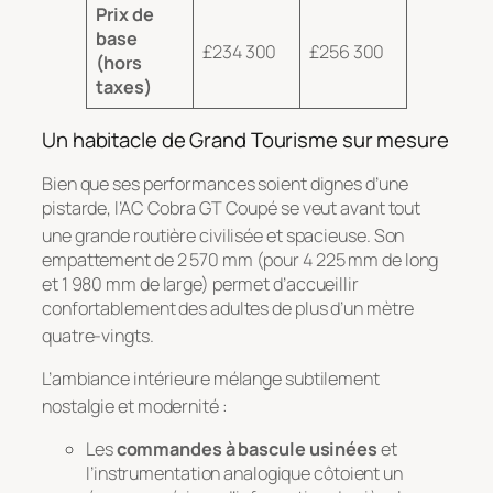
Prix de
base
£234 300
£256 300
(hors
taxes)
Un habitacle de Grand Tourisme sur mesure
Bien que ses performances soient dignes d’une
pistarde, l’AC Cobra GT Coupé se veut avant tout
une grande routière civilisée et spacieuse
. Son
empattement de 2 570 mm (pour 4 225 mm de long
et 1 980 mm de large) permet d’accueillir
confortablement des adultes de plus d’un mètre
quatre-vingts
.
L’ambiance intérieure mélange subtilement
nostalgie et modernité
:
Les
commandes à bascule usinées
et
l’instrumentation analogique côtoient un