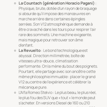
La Countach (génération Horacio Pagani)
:
Physique, brute, dotée d’un rayon de braquage
si absurde qu’il impose des manœuvres en
marche arrière dans certaines épingles
serrées. Son V12 atmosphérique demande à
être cravaché dans les tours pour respirer l’air
rare des sommets. Une machine exigeante,
mais magique pour retrouver son âme
d’enfant.
La Revuelto
: Le bond technologique est
abyssal. Direction millimétrée, boîte de
vitesses ultra-douce, climatisation
performante. On la mène du bout des poignets.
Pourtant, elle partage avec son ancêtre cette
même philosophie immuable : placer le grand
V12 au centre de l’expérience et célébrer la
mécanique pure.
L’Alfa Romeo Stelvio : Le plus beau, le plus réel,
le plus fou des SUV que « tout » le monde peut
s’acheter. En versions Diesel de 160 ou 210