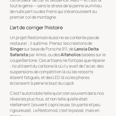
cette odeur de cuir et d’essence. Mais — et c’est là
tout le génie — sans le stress de la panne au milieu
de nulle part ou des freins qui s’évanouissent au
premier col de montagne.
L’art de corriger l’histoire
Un projet Restomod réussi ne se contente pas de
restaurer ; il sublime. Prenez les créations de
Singer
sur base de Porsche 911, de
Lancia Delta
Safarista
par Amos, ou des
Alfaholics
basées sur le
coupé Bertone. Ces artisans ne font pas que réparer
: ils utilisent du carbone là où il y avait de l’acier, des
suspensions de compétition là où les ressorts
étaient fatigués, et des LED là où les phares
éclairaient à peine le bout du capot.
C’est l’automobile telle qu’on s’en souvient dans nos
rêves les plus fous, et non telle qu’elle était
réellement (souvent capricieuse, bruyante et peu
rigoureuse). Le Restomod, c’est le passé, mais en
mieux.