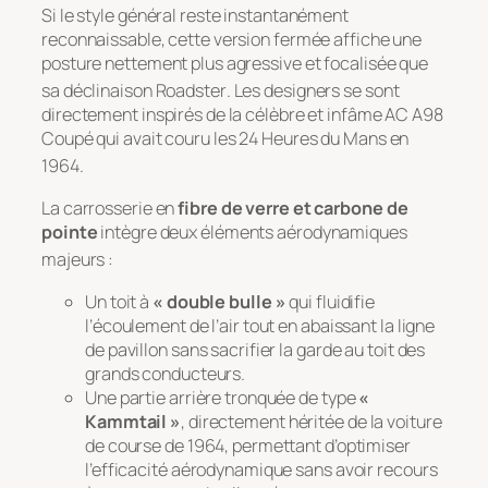
Si le style général reste instantanément
reconnaissable, cette version fermée affiche une
posture nettement plus agressive et focalisée que
sa déclinaison Roadster
. Les designers se sont
directement inspirés de la célèbre et infâme AC A98
Coupé qui avait couru les 24 Heures du Mans en
1964
.
La carrosserie en
fibre de verre et carbone de
pointe
intègre deux éléments aérodynamiques
majeurs
:
Un toit à
« double bulle »
qui fluidifie
l’écoulement de l’air tout en abaissant la ligne
de pavillon sans sacrifier la garde au toit des
grands conducteurs.
Une partie arrière tronquée de type
«
Kammtail »
, directement héritée de la voiture
de course de 1964, permettant d’optimiser
l’efficacité aérodynamique sans avoir recours