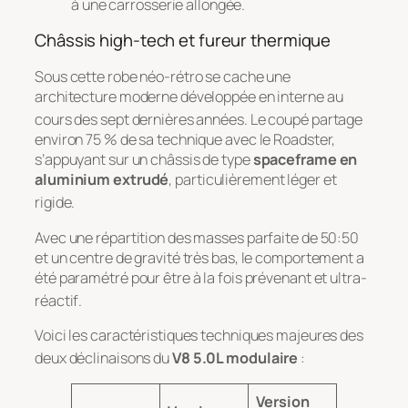
à une carrosserie allongée.
Châssis high-tech et fureur thermique
Sous cette robe néo-rétro se cache une
architecture moderne développée en interne au
cours des sept dernières années
. Le coupé partage
environ 75 % de sa technique avec le Roadster,
s’appuyant sur un châssis de type
spaceframe en
aluminium extrudé
, particulièrement léger et
rigide
.
Avec une répartition des masses parfaite de 50:50
et un centre de gravité très bas, le comportement a
été paramétré pour être à la fois prévenant et ultra-
réactif
.
Voici les caractéristiques techniques majeures des
deux déclinaisons du
V8 5.0L modulaire
:
Version