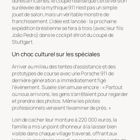
dunes africaines, le couple réalise que cette version
surélevée de la mythique 911 n’est pas un simple
jouet de salon, mais un véritable monstre de
franchissement. L’idée est lancée : la prochaine
expédition brésilienne se fera à trois (avec leur fils
João Pedro) dans le cockpit étroit du coupé de
Stuttgart.
Un choc culturel sur les spéciales
Arriver au milieu des tentes d’assistance et des
prototypes de course avec une Porsche 911 de
dernière génération a immédiatement figé
l’événement. Susele s’en amuse encore : « Partout
où nous arrivions, les gens s’arrêtaient pour regarder
et prendre des photos. Même les pilotes
professionnels venaient l’examiner de près. »
Loin de cacher leur monture à 220 000 euros, la
famille a mis un point d’honneur à la laisser bien
visible dans chaque village traversé, offrant aux