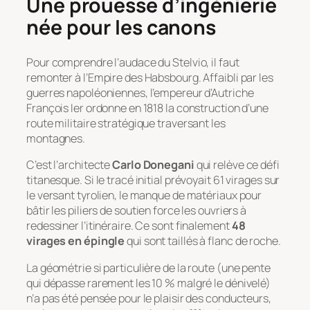
Une prouesse d’ingénierie
née pour les canons
Pour comprendre l’audace du Stelvio, il faut
remonter à l’Empire des Habsbourg. Affaibli par les
guerres napoléoniennes, l’empereur d’Autriche
François Ier ordonne en 1818 la construction d’une
route militaire stratégique traversant les
montagnes.
C’est l’architecte
Carlo Donegani
qui relève ce défi
titanesque. Si le tracé initial prévoyait 61 virages sur
le versant tyrolien, le manque de matériaux pour
bâtir les piliers de soutien force les ouvriers à
redessiner l’itinéraire. Ce sont finalement
48
virages en épingle
qui sont taillés à flanc de roche.
La géométrie si particulière de la route (une pente
qui dépasse rarement les 10 % malgré le dénivelé)
n’a pas été pensée pour le plaisir des conducteurs,