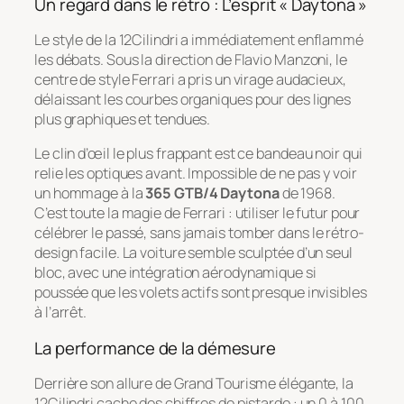
Un regard dans le rétro : L’esprit « Daytona »
Le style de la 12Cilindri a immédiatement enflammé
les débats. Sous la direction de Flavio Manzoni, le
centre de style Ferrari a pris un virage audacieux,
délaissant les courbes organiques pour des lignes
plus graphiques et tendues.
Le clin d’œil le plus frappant est ce bandeau noir qui
relie les optiques avant. Impossible de ne pas y voir
un hommage à la
365 GTB/4 Daytona
de 1968.
C’est toute la magie de Ferrari : utiliser le futur pour
célébrer le passé, sans jamais tomber dans le rétro-
design facile. La voiture semble sculptée d’un seul
bloc, avec une intégration aérodynamique si
poussée que les volets actifs sont presque invisibles
à l’arrêt.
La performance de la démesure
Derrière son allure de Grand Tourisme élégante, la
12Cilindri cache des chiffres de pistarde : un 0 à 100