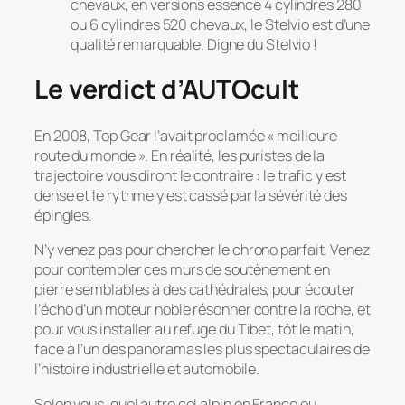
chevaux, en versions essence 4 cylindres 280
ou 6 cylindres 520 chevaux, le Stelvio est d’une
qualité remarquable. Digne du Stelvio !
Le verdict d’AUTOcult
En 2008, Top Gear l’avait proclamée « meilleure
route du monde ». En réalité, les puristes de la
trajectoire vous diront le contraire : le trafic y est
dense et le rythme y est cassé par la sévérité des
épingles.
N’y venez pas pour chercher le chrono parfait. Venez
pour contempler ces murs de soutènement en
pierre semblables à des cathédrales, pour écouter
l’écho d’un moteur noble résonner contre la roche, et
pour vous installer au refuge du Tibet, tôt le matin,
face à l’un des panoramas les plus spectaculaires de
l’histoire industrielle et automobile.
Selon vous, quel autre col alpin en France ou