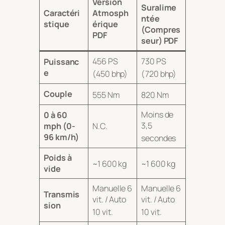
Version
Suralime
Caractéri
Atmosph
ntée
stique
érique
(Compres
PDF
seur) PDF
456 PS
730 PS
Puissanc
e
(450 bhp)
(720 bhp)
Couple
555 Nm
820 Nm
Moins de
0 à 60
3,5
mph (0-
N.C.
96 km/h)
secondes
Poids à
~1 600 kg
~1 600 kg
vide
Manuelle 6
Manuelle 6
Transmis
vit. / Auto
vit. / Auto
sion
10 vit.
10 vit.