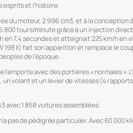
sprits et l’histoire.
drée du moteur, 2 996 cm3, et à la conception d
 5 800 tours/minute grâce à un injection direc
/h en 7,4 secondes et atteignait 225 km/h en v
 198 II) fait son apparition et remplace le co
s peoples de l’époque.
isme l’emporte avec des portières « normales ».
, un volant et un levier de vitesses (4 rapport
3 avec 1 858 voitures assemblées.
a pas de pédigrée particulier. Avec 60 000 ki