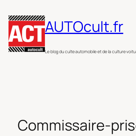
Aller
au
AUTOcult.fr
contenu
Le blog du culte automobile et de la culture voitu
Commissaire-pris