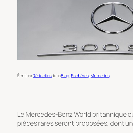
Écrit par
Rédaction
dans
Blog
, 
Enchères
, 
Mercedes
Le Mercedes-Benz World britannique ou
pièces rares seront proposées, dont 