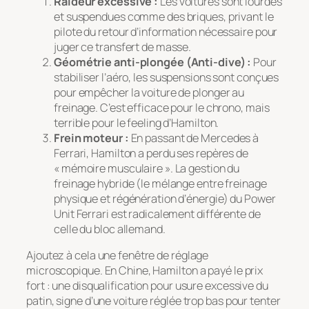
Raideur excessive :
Les voitures sont lourdes
et suspendues comme des briques, privant le
pilote du retour d’information nécessaire pour
juger ce transfert de masse.
Géométrie anti-plongée (Anti-dive) :
Pour
stabiliser l’aéro, les suspensions sont conçues
pour empêcher la voiture de plonger au
freinage. C’est efficace pour le chrono, mais
terrible pour le feeling d’Hamilton.
Frein moteur :
En passant de Mercedes à
Ferrari, Hamilton a perdu ses repères de
« mémoire musculaire ». La gestion du
freinage hybride (le mélange entre freinage
physique et régénération d’énergie) du Power
Unit Ferrari est radicalement différente de
celle du bloc allemand.
Ajoutez à cela une fenêtre de réglage
microscopique. En Chine, Hamilton a payé le prix
fort : une disqualification pour usure excessive du
patin, signe d’une voiture réglée trop bas pour tenter