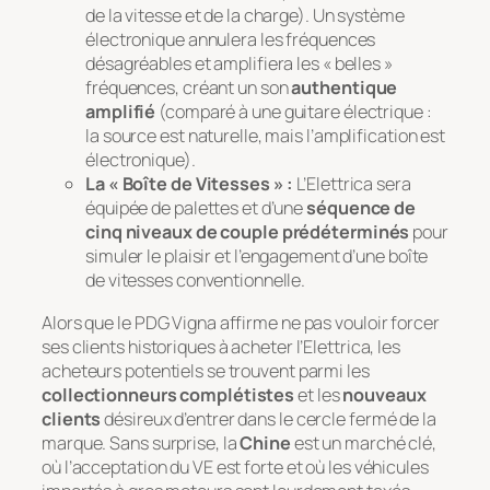
de la vitesse et de la charge). Un système
électronique annulera les fréquences
désagréables et amplifiera les « belles »
fréquences, créant un son
authentique
amplifié
(comparé à une guitare électrique :
la source est naturelle, mais l’amplification est
électronique).
La « Boîte de Vitesses » :
L’Elettrica sera
équipée de palettes et d’une
séquence de
cinq niveaux de couple prédéterminés
pour
simuler le plaisir et l’engagement d’une boîte
de vitesses conventionnelle.
Alors que le PDG Vigna affirme ne pas vouloir
forcer
ses clients historiques à acheter l’Elettrica, les
acheteurs potentiels se trouvent parmi les
collectionneurs complétistes
et les
nouveaux
clients
désireux d’entrer dans le cercle fermé de la
marque. Sans surprise, la
Chine
est un marché clé,
où l’acceptation du VE est forte et où les véhicules