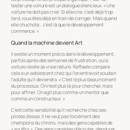
tester une voiture est un dialogue silencieux.
« Une
voiture ne doit pas crier. Si elle crie, c’est déjà trop
tard, vous êtes déjà en train de corriger. Mais quand
elle chuchote… c’est là que le développement
commence. »
Quand la machine devient Art
Il existe un moment précis dans le développement,
parfois après des semaines de frustration, où la
voiture révèle sa vraie nature. Raffaele compare
cela à un adolescent chez qui l’on entrevoit soudain
l’adulte qu’il deviendra.
« C’est le plus beau moment
du processus. On n’est plus là pour chercher, mais
pour affiner. On agit plus comme un mentor que
comme un constructeur. »
C’est cette sensibilité qu’il recherche chez ses
pilotes d’essai. Il ne veut pas forcément des
champions du chrono, mais des gens capables de
« souffrir ». Des gens capables d’écouter, d’endurer