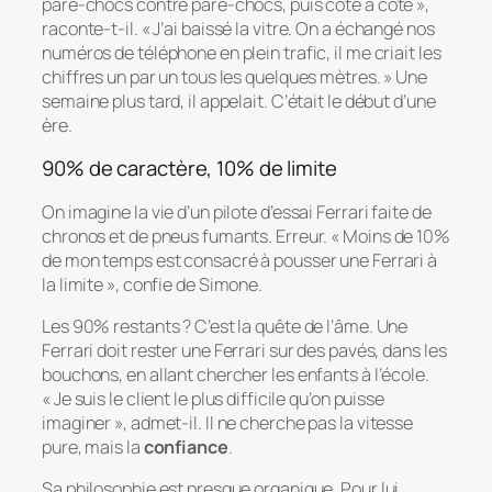
pare-chocs contre pare-chocs, puis côte à côte »
,
raconte-t-il.
« J’ai baissé la vitre. On a échangé nos
numéros de téléphone en plein trafic, il me criait les
chiffres un par un tous les quelques mètres. »
Une
semaine plus tard, il appelait. C’était le début d’une
ère.
90% de caractère, 10% de limite
On imagine la vie d’un pilote d’essai Ferrari faite de
chronos et de pneus fumants. Erreur.
« Moins de 10%
de mon temps est consacré à pousser une Ferrari à
la limite »
, confie de Simone.
Les 90% restants ? C’est la quête de l’âme. Une
Ferrari doit rester une Ferrari sur des pavés, dans les
bouchons, en allant chercher les enfants à l’école.
« Je suis le client le plus difficile qu’on puisse
imaginer »
, admet-il. Il ne cherche pas la vitesse
pure, mais la
confiance
.
Sa philosophie est presque organique. Pour lui,