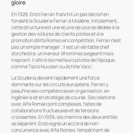
gloire
En 1929, Enzo Ferrari franchit un pas décisif en
fondant la Scuderia Ferrari à Modène. Initialement,
cette structure est une écurie de course dédiée à la
gestion des voitures de clients pilotes et à la
promotion d’Alfa Romeo en compétition. Ferrari n’est
pas un simple manager ; il est un véritable chef
d’orchestre, un meneur d’hommes exigeant mais
inspirant. Il attire les meilleurs pilotes de l’époque,
comme Tazio Nuvolari ou Achille Varzi.
La Scuderia devient rapidement une force
dominante sur les circuits européens. Ferrari y
peaufine ses compétences en organisation, en
ingénierie et en stratégie de course. Ses relations
avec Alfa Romeo sont complexes, faites de
collaborations fructueuses et de tensions
croissantes. En 1939, les chemins des deux entités
se séparent. Enzo signe un accord de non-
concurrence avec Alfa Romeo, l’empêchant de