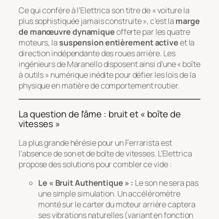
Ce qui confère à l’Elettrica son titre de « voiture la
plus sophistiquée jamais construite », c’est la
marge
de manœuvre dynamique
offerte par les quatre
moteurs, la
suspension entièrement active
et la
direction indépendante des roues arrière. Les
ingénieurs de Maranello disposent ainsi d’une « boîte
à outils » numérique inédite pour défier les lois de la
physique en matière de comportement routier.
La question de l’âme : bruit et « boîte de
vitesses »
La plus grande hérésie pour un
Ferrarista
est
l’absence de son et de boîte de vitesses. L’Elettrica
propose des solutions pour combler ce vide :
Le « Bruit Authentique » :
Le son ne sera pas
une simple simulation. Un accéléromètre
monté sur le carter du moteur arrière captera
ses vibrations naturelles (variant en fonction