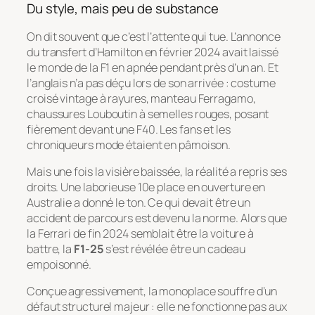
Du style, mais peu de substance
On dit souvent que c’est l’attente qui tue. L’annonce
du transfert d’Hamilton en février 2024 avait laissé
le monde de la F1 en apnée pendant près d’un an. Et
l’anglais n’a pas déçu lors de son arrivée : costume
croisé vintage à rayures, manteau Ferragamo,
chaussures Louboutin à semelles rouges, posant
fièrement devant une F40. Les fans et les
chroniqueurs mode étaient en pâmoison.
Mais une fois la visière baissée, la réalité a repris ses
droits. Une laborieuse 10e place en ouverture en
Australie a donné le ton. Ce qui devait être un
accident de parcours est devenu la norme. Alors que
la Ferrari de fin 2024 semblait être la voiture à
battre, la
F1-25
s’est révélée être un cadeau
empoisonné.
Conçue agressivement, la monoplace souffre d’un
défaut structurel majeur : elle ne fonctionne pas aux