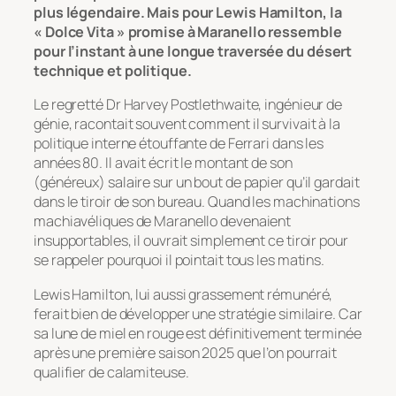
plus légendaire. Mais pour Lewis Hamilton, la
« Dolce Vita » promise à Maranello ressemble
pour l’instant à une longue traversée du désert
technique et politique.
Le regretté Dr Harvey Postlethwaite, ingénieur de
génie, racontait souvent comment il survivait à la
politique interne étouffante de Ferrari dans les
années 80. Il avait écrit le montant de son
(généreux) salaire sur un bout de papier qu’il gardait
dans le tiroir de son bureau. Quand les machinations
machiavéliques de Maranello devenaient
insupportables, il ouvrait simplement ce tiroir pour
se rappeler pourquoi il pointait tous les matins.
Lewis Hamilton, lui aussi grassement rémunéré,
ferait bien de développer une stratégie similaire. Car
sa lune de miel en rouge est définitivement terminée
après une première saison 2025 que l’on pourrait
qualifier de calamiteuse.