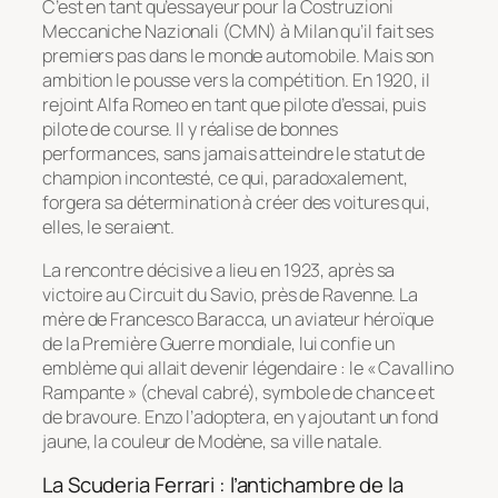
C’est en tant qu’essayeur pour la Costruzioni
Meccaniche Nazionali (CMN) à Milan qu’il fait ses
premiers pas dans le monde automobile. Mais son
ambition le pousse vers la compétition. En 1920, il
rejoint Alfa Romeo en tant que pilote d’essai, puis
pilote de course. Il y réalise de bonnes
performances, sans jamais atteindre le statut de
champion incontesté, ce qui, paradoxalement,
forgera sa détermination à créer des voitures qui,
elles, le seraient.
La rencontre décisive a lieu en 1923, après sa
victoire au Circuit du Savio, près de Ravenne. La
mère de Francesco Baracca, un aviateur héroïque
de la Première Guerre mondiale, lui confie un
emblème qui allait devenir légendaire : le « Cavallino
Rampante » (cheval cabré), symbole de chance et
de bravoure. Enzo l’adoptera, en y ajoutant un fond
jaune, la couleur de Modène, sa ville natale.
La Scuderia Ferrari : l’antichambre de la