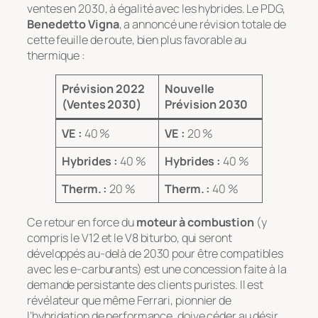
ventes en 2030, à égalité avec les hybrides. Le PDG,
Benedetto Vigna
, a annoncé une révision totale de
cette feuille de route, bien plus favorable au
thermique :
Prévision 2022
Nouvelle
(Ventes 2030)
Prévision 2030
VE :
40 %
VE :
20 %
Hybrides :
40 %
Hybrides :
40 %
Therm. :
20 %
Therm. :
40 %
Ce retour en force du
moteur à combustion
(y
compris le V12 et le V8 biturbo, qui seront
développés au-delà de 2030 pour être compatibles
avec les e-carburants) est une concession faite à la
demande persistante des clients puristes. Il est
révélateur que même Ferrari, pionnier de
l’hybridation de performance, doive céder au désir