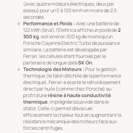
(avec quatre moteurs électriques, deux par
essieu) pour un 0 à 100 km/h en moins de 2,5
secondes.
Performance et Poids :
Avec une batterie de
122 kWh (brut), l’Elettrica affiche un poids de
2
300 kg
, soit environ 300 kg de moins qu’un
Porsche Cayenne Electric Turbo de puissance
similaire. La batterie est développée par
Ferrari, les cellules étant fournies par le
partenaire de longue date
SK On
.
Technologie des Moteurs :
Pour la gestion
thermique (le talon d’Achille de la performance
électrique), Ferrari a écarté le refroidissement
direct par huile (comme chez Porsche) au
profit d’une
résine à haute conductivité
thermique
, imprégnée sous vide dans le
stator. Celle-ci permet d’évacuer
efficacement la chaleur tout en augmentant la
résistance mécanique des moteurs face aux
forces centrifuges.