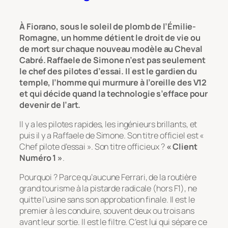
À Fiorano, sous le soleil de plomb de l’Émilie-
Romagne, un homme détient le droit de vie ou
de mort sur chaque nouveau modèle au Cheval
Cabré. Raffaele de Simone n’est pas seulement
le chef des pilotes d’essai. Il est le gardien du
temple, l’homme qui murmure à l’oreille des V12
et qui décide quand la technologie s’efface pour
devenir de l’art.
Il y a les pilotes rapides, les ingénieurs brillants, et
puis il y a Raffaele de Simone. Son titre officiel est «
Chef pilote d’essai ». Son titre officieux ?
« Client
Numéro 1 »
.
Pourquoi ? Parce qu’aucune Ferrari, de la routière
grand tourisme à la pistarde radicale (hors F1), ne
quitte l’usine sans son approbation finale. Il est le
premier à les conduire, souvent deux ou trois ans
avant leur sortie. Il est le filtre. C’est lui qui sépare ce