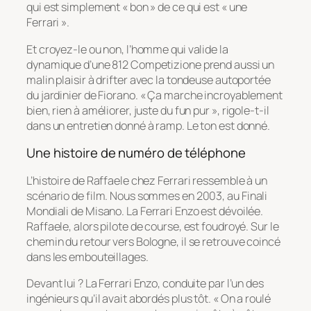
qui est simplement « bon » de ce qui est « une
Ferrari ».
Et croyez-le ou non, l’homme qui valide la
dynamique d’une 812 Competizione prend aussi un
malin plaisir à drifter avec la tondeuse autoportée
du jardinier de Fiorano.
« Ça marche incroyablement
bien, rien à améliorer, juste du fun pur »
, rigole-t-il
dans un entretien donné à ramp. Le ton est donné.
Une histoire de numéro de téléphone
L’histoire de Raffaele chez Ferrari ressemble à un
scénario de film. Nous sommes en 2003, au
Finali
Mondiali
de Misano. La Ferrari Enzo est dévoilée.
Raffaele, alors pilote de course, est foudroyé. Sur le
chemin du retour vers Bologne, il se retrouve coincé
dans les embouteillages.
Devant lui ? La Ferrari Enzo, conduite par l’un des
ingénieurs qu’il avait abordés plus tôt.
« On a roulé