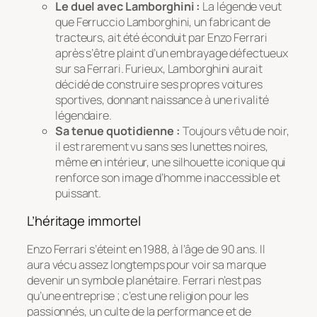
Le duel avec Lamborghini :
La légende veut
que Ferruccio Lamborghini, un fabricant de
tracteurs, ait été éconduit par Enzo Ferrari
après s’être plaint d’un embrayage défectueux
sur sa Ferrari. Furieux, Lamborghini aurait
décidé de construire ses propres voitures
sportives, donnant naissance à une rivalité
légendaire.
Sa tenue quotidienne :
Toujours vêtu de noir,
il est rarement vu sans ses lunettes noires,
même en intérieur, une silhouette iconique qui
renforce son image d’homme inaccessible et
puissant.
L’héritage immortel
Enzo Ferrari s’éteint en 1988, à l’âge de 90 ans. Il
aura vécu assez longtemps pour voir sa marque
devenir un symbole planétaire. Ferrari n’est pas
qu’une entreprise ; c’est une religion pour les
passionnés, un culte de la performance et de