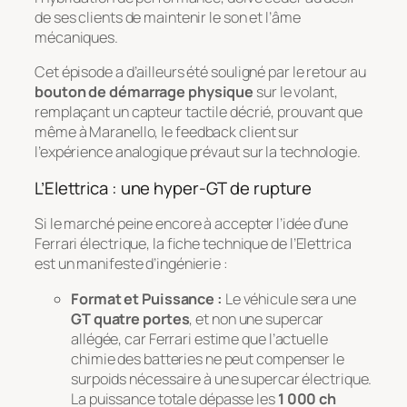
de ses clients de maintenir le son et l’âme
mécaniques.
Cet épisode a d’ailleurs été souligné par le retour au
bouton de démarrage physique
sur le volant,
remplaçant un capteur tactile décrié, prouvant que
même à Maranello, le
feedback
client sur
l’expérience analogique prévaut sur la technologie.
L’Elettrica : une hyper-GT de rupture
Si le marché peine encore à accepter l’idée d’une
Ferrari électrique, la fiche technique de l’Elettrica
est un manifeste d’ingénierie :
Format et Puissance :
Le véhicule sera une
GT quatre portes
, et non une supercar
allégée, car Ferrari estime que l’actuelle
chimie des batteries ne peut compenser le
surpoids nécessaire à une supercar électrique.
La puissance totale dépasse les
1 000 ch