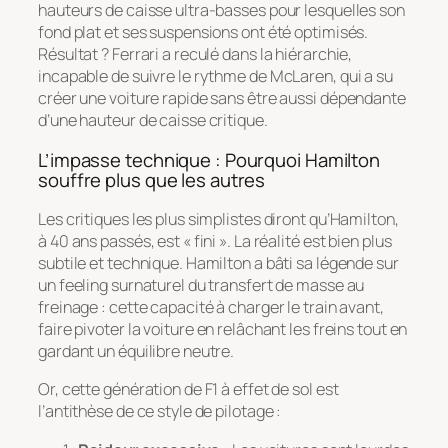
hauteurs de caisse ultra-basses pour lesquelles son
fond plat et ses suspensions ont été optimisés.
Résultat ? Ferrari a reculé dans la hiérarchie,
incapable de suivre le rythme de McLaren, qui a su
créer une voiture rapide sans être aussi dépendante
d’une hauteur de caisse critique.
L’impasse technique : Pourquoi Hamilton
souffre plus que les autres
Les critiques les plus simplistes diront qu’Hamilton,
à 40 ans passés, est « fini ». La réalité est bien plus
subtile et technique. Hamilton a bâti sa légende sur
un feeling surnaturel du transfert de masse au
freinage : cette capacité à charger le train avant,
faire pivoter la voiture en relâchant les freins tout en
gardant un équilibre neutre.
Or, cette génération de F1 à effet de sol est
l’antithèse de ce style de pilotage :