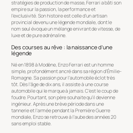
stratégies de production de masse, Ferrari a bâti son
empire sur la passion, la performance et
l’exclusivité. Son histoire est celle d’un artisan
provincial devenu une légende mondiale, dont le
nom seul évoque un mélange enivrant de vitesse, de
luxe et de pure adrénaline.
Des courses au rêve : la naissance d’une
légende
Né en 1898 à Modène, Enzo Ferrari est un homme
simple, profondément ancré dans sa région d’Émilie-
Romagne. Sa passion pour l’automobile éclot très
tôt. Dès l’âge de dix ans, il assiste à une course
automobile qui le marque à jamais. C’est le coup de
foudre. Pourtant, son père souhaite qu’il devienne
ingénieur. Après une brève période dans une
tannerie et l’armée pendant la Première Guerre
mondiale, Enzo se retrouve à l’aube des années 20
sans emploi stable.