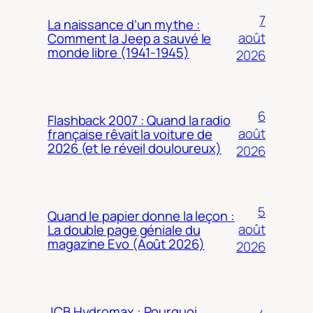
7
La naissance d’un mythe :
août
Comment la Jeep a sauvé le
monde libre (1941-1945)
2026
6
Flashback 2007 : Quand la radio
août
française rêvait la voiture de
2026 (et le réveil douloureux)
2026
5
Quand le papier donne la leçon :
août
La double page géniale du
magazine Evo (Août 2026)
2026
JCB Hydromax : Pourquoi