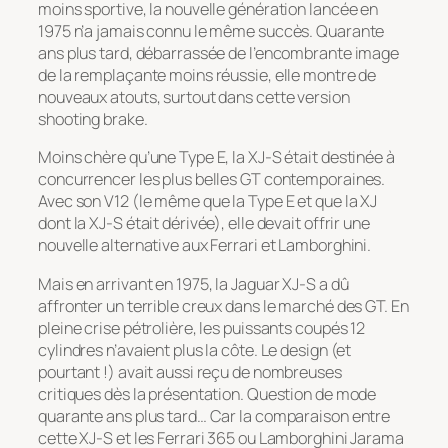
moins sportive, la nouvelle génération lancée en
1975 n’a jamais connu le même succès. Quarante
ans plus tard, débarrassée de l’encombrante image
de la remplaçante moins réussie, elle montre de
nouveaux atouts, surtout dans cette version
shooting brake.
Moins chère qu’une Type E, la XJ-S était destinée à
concurrencer les plus belles GT contemporaines.
Avec son V12 (le même que la Type E et que la XJ
dont la XJ-S était dérivée), elle devait offrir une
nouvelle alternative aux Ferrari et Lamborghini.
Mais en arrivant en 1975, la Jaguar XJ-S a dû
affronter un terrible creux dans le marché des GT. En
pleine crise pétrolière, les puissants coupés 12
cylindres n’avaient plus la côte. Le design (et
pourtant !) avait aussi reçu de nombreuses
critiques dès la présentation. Question de mode
quarante ans plus tard… Car la comparaison entre
cette XJ-S et les Ferrari 365 ou Lamborghini Jarama