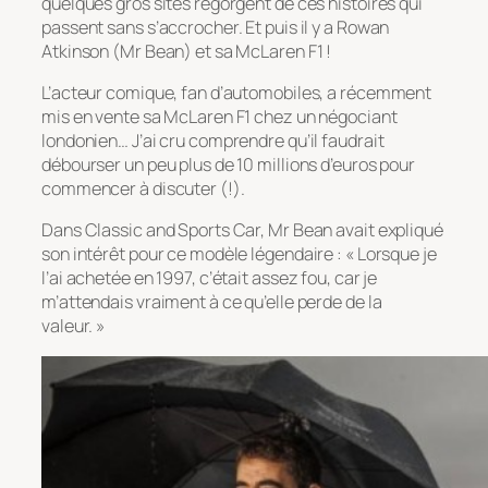
quelques gros sites regorgent de ces histoires qui
passent sans s’accrocher. Et puis il y a Rowan
Atkinson (Mr Bean) et sa McLaren F1 !
L’acteur comique, fan d’automobiles, a récemment
mis en vente sa McLaren F1 chez un négociant
londonien… J’ai cru comprendre qu’il faudrait
débourser un peu plus de 10 millions d’euros pour
commencer à discuter (!).
Dans Classic and Sports Car, Mr Bean avait expliqué
son intérêt pour ce modèle légendaire : « Lorsque je
l’ai achetée en 1997, c’était assez fou, car je
m’attendais vraiment à ce qu’elle perde de la
valeur. »