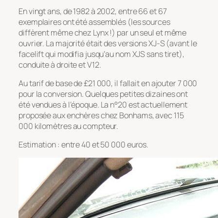
En vingt ans, de 1982 à 2002, entre 66 et 67
exemplaires ont été assemblés (les sources
diffèrent même chez Lynx !) par un seul et même
ouvrier. La majorité était des versions XJ-S (avant le
facelift qui modifia jusqu’au nom XJS sans tiret),
conduite à droite et V12.
Au tarif de base de £21 000, il fallait en ajouter 7 000
pour la conversion. Quelques petites dizaines ont
été vendues à l’époque. La n°20 est actuellement
proposée aux enchères chez Bonhams, avec 115
000 kilomètres au compteur.
Estimation : entre 40 et 50 000 euros.