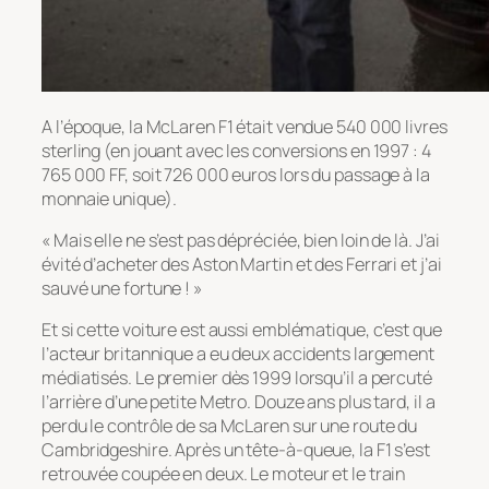
A l’époque, la McLaren F1 était vendue 540 000 livres
sterling (en jouant avec les conversions en 1997 : 4
765 000 FF, soit 726 000 euros lors du passage à la
monnaie unique).
« Mais elle ne s’est pas dépréciée, bien loin de là. J’ai
évité d’acheter des Aston Martin et des Ferrari et j’ai
sauvé une fortune ! »
Et si cette voiture est aussi emblématique, c’est que
l’acteur britannique a eu deux accidents largement
médiatisés. Le premier dès 1999 lorsqu’il a percuté
l’arrière d’une petite Metro. Douze ans plus tard, il a
perdu le contrôle de sa McLaren sur une route du
Cambridgeshire. Après un tête-à-queue, la F1 s’est
retrouvée coupée en deux. Le moteur et le train