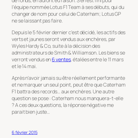
de fonds, en auront eu raison. S’en est fini pour
l’équipe nommée Lotus F1 Team à ses débuts, qui du
changer de nom pour celui de Caterham; Lotus GP
ne se laissant pas faire.
Depuis le 5 février dernier c’est décidé, les actifs des
verts et jaunes seront vendus aux enchères, par
Wyles Hardy & Co, suite à la décision des
administrateurs de Smith & Williamson. Les biens se
verront vendus en
6 ventes
, étalées entre le 11 mars
et le 14 mai.
Après n’avoir jamais su être réellement performante
et ne marquer un seul point, peut être que Caterham
F1 battra des records… aux enchères. Une autre
question se pose : Caterham nous manquera-t-elle
? A ces deux questions, la réponse négative me
parait bien juste…
6 février 2015