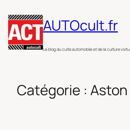
Aller
au
AUTOcult.fr
contenu
Le blog du culte automobile et de la culture voitu
Catégorie :
Aston