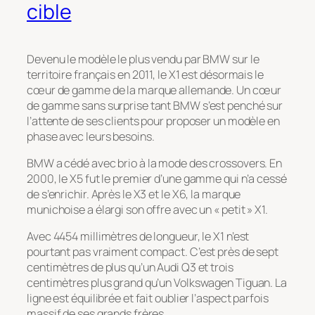
cible
Devenu le modèle le plus vendu par BMW sur le
territoire français en 2011, le X1 est désormais le
cœur de gamme de la marque allemande. Un cœur
de gamme sans surprise tant BMW s’est penché sur
l’attente de ses clients pour proposer un modèle en
phase avec leurs besoins.
BMW a cédé avec brio à la mode des crossovers. En
2000, le X5 fut le premier d’une gamme qui n’a cessé
de s’enrichir. Après le X3 et le X6, la marque
munichoise a élargi son offre avec un « petit » X1.
Avec 4454 millimètres de longueur, le X1 n’est
pourtant pas vraiment compact. C’est près de sept
centimètres de plus qu’un Audi Q3 et trois
centimètres plus grand qu’un Volkswagen Tiguan. La
ligne est équilibrée et fait oublier l’aspect parfois
massif de ses grands frères.