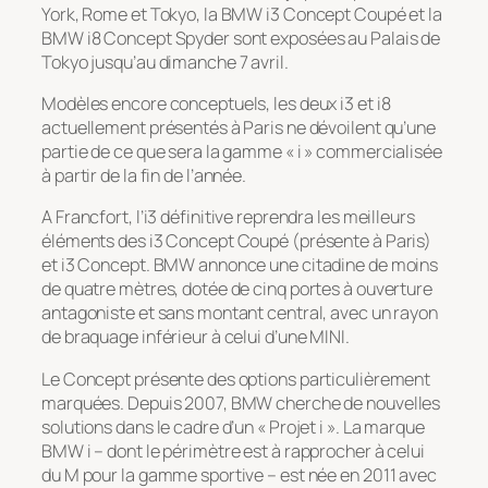
York, Rome et Tokyo, la BMW i3 Concept Coupé et la
BMW i8 Concept Spyder sont exposées au Palais de
Tokyo jusqu’au dimanche 7 avril.
Modèles encore conceptuels, les deux i3 et i8
actuellement présentés à Paris ne dévoilent qu’une
partie de ce que sera la gamme « i » commercialisée
à partir de la fin de l’année.
A Francfort, l’i3 définitive reprendra les meilleurs
éléments des i3 Concept Coupé (présente à Paris)
et i3 Concept. BMW annonce une citadine de moins
de quatre mètres, dotée de cinq portes à ouverture
antagoniste et sans montant central, avec un rayon
de braquage inférieur à celui d’une MINI.
Le Concept présente des options particulièrement
marquées. Depuis 2007, BMW cherche de nouvelles
solutions dans le cadre d’un « Projet i ». La marque
BMW i – dont le périmètre est à rapprocher à celui
du M pour la gamme sportive – est née en 2011 avec