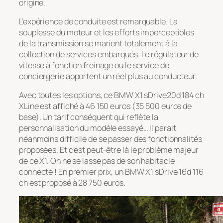
origine.
L’expérience de conduite est remarquable. La
souplesse du moteur et les efforts imperceptibles
de la transmission se marient totalement à la
collection de services embarqués. Le régulateur de
vitesse à fonction freinage ou le service de
conciergerie apportent un réel plus au conducteur.
Avec toutes les options, ce BMW X1 sDrive20d 184 ch
XLine est affiché à 46 150 euros (35 500 euros de
base). Un tarif conséquent qui reflète la
personnalisation du modèle essayé… Il parait
néanmoins difficile de se passer des fonctionnalités
proposées. Et c’est peut-être là le problème majeur
de ce X1. On ne se lasse pas de son habitacle
connecté ! En premier prix, un BMW X1 sDrive 16d 116
ch est proposé à 28 750 euros.