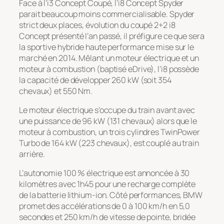
Face à l’i3 Concept Coupé, l’i8 Concept Spyder
parait beaucoup moins commercialisable. Spyder
strict deux places, évolution du coupé 2+2 i8
Concept présenté l’an passé, il préfigure ce que sera
la sportive hybride haute performance mise sur le
marché en 2014. Mêlant un moteur électrique et un
moteur à combustion (baptisé eDrive), l’i8 possède
la capacité de développer 260 kW (soit 354
chevaux) et 550 Nm.
Le moteur électrique s’occupe du train avant avec
une puissance de 96 kW (131 chevaux) alors que le
moteur à combustion, un trois cylindres TwinPower
Turbo de 164 kW (223 chevaux), est couplé au train
arrière.
L’autonomie 100 % électrique est annoncée à 30
kilomètres avec 1h45 pour une recharge complète
de la batterie lithium-ion. Côté performances, BMW
promet des accélérations de 0 à 100 km/h en 5,0
secondes et 250 km/h de vitesse de pointe, bridée