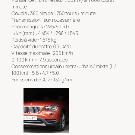
minute
Couple : 380 Nm de 1 750 tours / minute
Transmission : aux roues arrière
Pneumatiques : 225/50 R17
L/l/h (mm) : 4 454 / 1 798 / 1 545
Poids à vide : 1 575 kg
Capacité du coffre (l.) : 420
Vitesse maximale : 205 km/h
0-100 km/h : 7,9 secondes
Consommations urbain / extra-urbain / mixte (l. /
100 km) : 5,6 / 4,7 / 5,0
Emissions de CO2 : 132 g/km