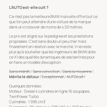
L’AUTO est-elle cult ?
Ce n’est pas la meilleure BMW mais elle offre tout ce
que l’on peut attendre d’une voiture de la marque
dans un crossover de moins de 4,50 mètres.
Le prix est aligné sur le pedigree et les prestations
proposées. C’est sans doute un peu cher mais
finalement en relation avec le marché. Il ne reste
plus qu’à souhaiter que les ingénieurs de BMW dote
ce X1 des qualités dynamiques de ses berlines pour
en faire un modèle d’exception.
Sans intérêt
/
Sans conviction
/
Dans la moyenne
/
Mérite le détour
/
Exceptionnel
/
AUTOcult !
Quelques données :
Moteur : Diesel 4 cylindres en ligne 16 soupapes,
TwinPower Turbo
Cylindrée : 1 995 cm3
Puissance : 184 chevaux (135 kW) à 4 000 tours /