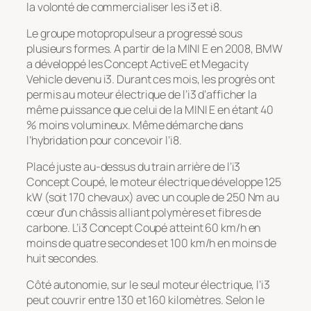
la volonté de commercialiser les i3 et i8.
Le groupe motopropulseur a progressé sous
plusieurs formes. A partir de la MINI E en 2008, BMW
a développé les Concept ActiveE et Megacity
Vehicle devenu i3. Durant ces mois, les progrès ont
permis au moteur électrique de l’i3 d’afficher la
même puissance que celui de la MINI E en étant 40
% moins volumineux. Même démarche dans
l’hybridation pour concevoir l’i8.
Placé juste au-dessus du train arrière de l’i3
Concept Coupé, le moteur électrique développe 125
kW (soit 170 chevaux) avec un couple de 250 Nm au
cœur d’un châssis alliant polymères et fibres de
carbone. L’i3 Concept Coupé atteint 60 km/h en
moins de quatre secondes et 100 km/h en moins de
huit secondes.
Côté autonomie, sur le seul moteur électrique, l’i3
peut couvrir entre 130 et 160 kilomètres. Selon le