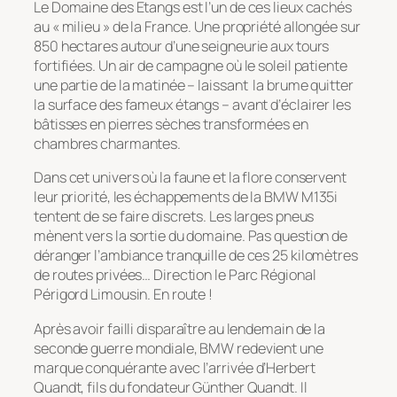
Le Domaine des Etangs est l’un de ces lieux cachés
au « milieu » de la France. Une propriété allongée sur
850 hectares autour d’une seigneurie aux tours
fortifiées. Un air de campagne où le soleil patiente
une partie de la matinée – laissant la brume quitter
la surface des fameux étangs – avant d’éclairer les
bâtisses en pierres sèches transformées en
chambres charmantes.
Dans cet univers où la faune et la flore conservent
leur priorité, les échappements de la BMW M135i
tentent de se faire discrets. Les larges pneus
mènent vers la sortie du domaine. Pas question de
déranger l’ambiance tranquille de ces 25 kilomètres
de routes privées… Direction le Parc Régional
Périgord Limousin. En route !
Après avoir failli disparaître au lendemain de la
seconde guerre mondiale, BMW redevient une
marque conquérante avec l’arrivée d’Herbert
Quandt, fils du fondateur Günther Quandt. Il