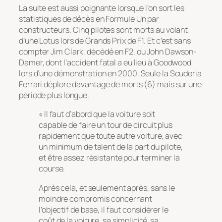
La suite est aussi poignante lorsque l’on sort les
statistiques de décès en Formule Un par
constructeurs. Cinq pilotes sont morts au volant
d’une Lotus lors de Grands Prix de F1. Et c’est sans
compter Jim Clark, décédé en F2, ou John Dawson-
Damer, dont l’accident fatal a eu lieu à Goodwood
lors d’une démonstration en 2000. Seule la Scuderia
Ferrari déplore davantage de morts (6) mais sur une
période plus longue.
« Il faut d’abord que la voiture soit
capable de faire un tour de circuit plus
rapidement que toute autre voiture, avec
un minimum de talent de la part du pilote,
et être assez résistante pour terminer la
course.
Après cela, et seulement après, sans le
moindre compromis concernant
l’objectif de base, il faut considérer le
coût de la voiture, sa simplicité, sa