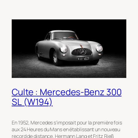
Culte : Mercedes-Benz 300
SL (W194)
En 1952, Mercedes s’imposait pour la première fois
aux 24 Heures du Mans en établissant un nouveau
record de distance. Hermann Lang et Fritz Rieß