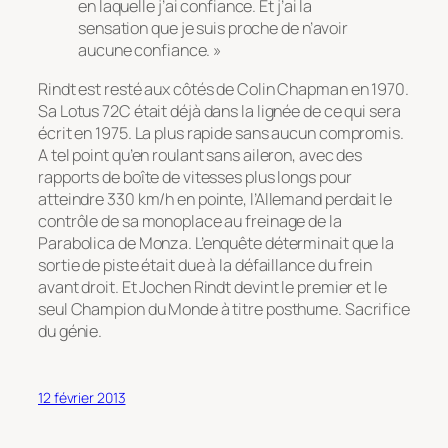
en laquelle j’ai confiance. Et j’ai la
sensation que je suis proche de n’avoir
aucune confiance. »
Rindt est resté aux côtés de Colin Chapman en 1970.
Sa Lotus 72C était déjà dans la lignée de ce qui sera
écrit en 1975. La plus rapide sans aucun compromis.
A tel point qu’en roulant sans aileron, avec des
rapports de boîte de vitesses plus longs pour
atteindre 330 km/h en pointe, l’Allemand perdait le
contrôle de sa monoplace au freinage de la
Parabolica de Monza. L’enquête déterminait que la
sortie de piste était due à la défaillance du frein
avant droit. Et Jochen Rindt devint le premier et le
seul Champion du Monde à titre posthume. Sacrifice
du génie.
12 février 2013